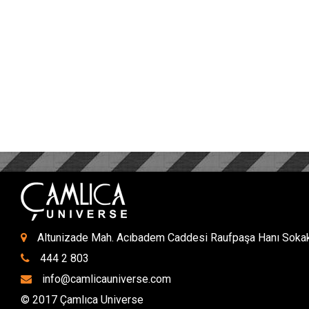
Altunizade Mah. Acıbadem Caddesi Raufpaşa Hanı Sokak 
444 2 803
info@camlicauniverse.com
© 2017 Çamlıca Universe